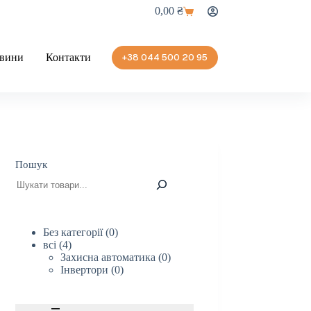
0,00
₴
Кошик
вини
Контакти
+38 044 500 20 95
Пошук
0
Без категорії
0
4
товарів
всі
4
товари
0
Захисна автоматика
0
0
товарів
Інвертори
0
товарів